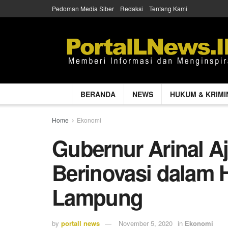
Pedoman Media Siber
Redaksi
Tentang Kami
BERANDA
NEWS
HUKUM & KRIMI
Home
Ekonomi
Gubernur Arinal A
Berinovasi dalam H
Lampung
by
portall news
November 5, 2020
in
Ekonomi