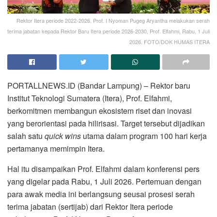
Rektor Itera periode 2022-2026, Prof. I Nyoman Pugeg Aryantha melakukan serah
terima jabatan kepada Rektor Baru Itera periode 2026-2030, Prof. Elfahmi, Rabu, 1 Juli
2026. FOTO/DOK HUMAS ITERA
PORTALLNEWS.ID (Bandar Lampung) – Rektor baru
Institut Teknologi Sumatera (Itera), Prof. Elfahmi,
berkomitmen membangun ekosistem riset dan inovasi
yang berorientasi pada hilirisasi. Target tersebut dijadikan
salah satu
quick wins
utama dalam program 100 hari kerja
pertamanya memimpin Itera.
Hal itu disampaikan Prof. Elfahmi dalam konferensi pers
yang digelar pada Rabu, 1 Juli 2026. Pertemuan dengan
para awak media ini berlangsung seusai prosesi serah
terima jabatan (sertijab) dari Rektor Itera periode