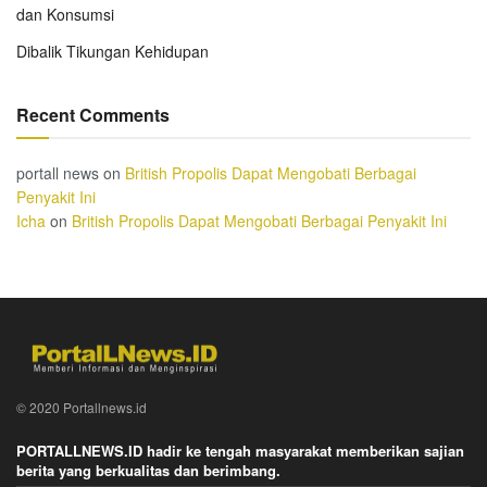
dan Konsumsi
Dibalik Tikungan Kehidupan
Recent Comments
portall news
on
British Propolis Dapat Mengobati Berbagai
Penyakit Ini
Icha
on
British Propolis Dapat Mengobati Berbagai Penyakit Ini
© 2020 Portallnews.id
PORTALLNEWS.ID hadir ke tengah masyarakat memberikan sajian
berita yang berkualitas dan berimbang.