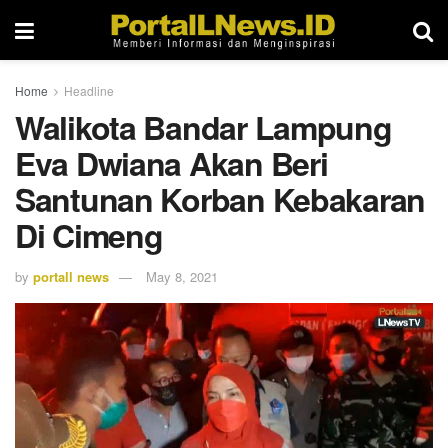
Home
Headline
Walikota Bandar Lampung
Eva Dwiana Akan Beri
Santunan Korban Kebakaran
Di Cimeng
by
portall news
May 8, 2021