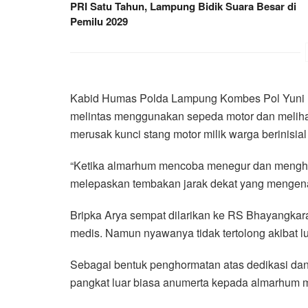
PRI Satu Tahun, Lampung Bidik Suara Besar di
Pemilu 2029
Kabid Humas Polda Lampung Kombes Pol Yuni I
melintas menggunakan sepeda motor dan meliha
merusak kunci stang motor milik warga berinisia
“Ketika almarhum mencoba menegur dan menghent
melepaskan tembakan jarak dekat yang mengenai 
Bripka Arya sempat dilarikan ke RS Bhayangk
medis. Namun nyawanya tidak tertolong akibat lu
Sebagai bentuk penghormatan atas dedikasi dan 
pangkat luar biasa anumerta kepada almarhum m