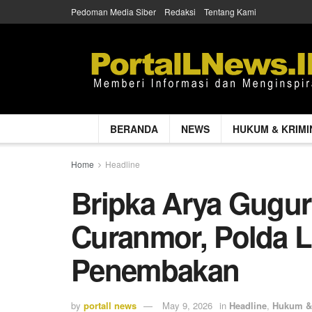
Pedoman Media Siber
Redaksi
Tentang Kami
BERANDA
NEWS
HUKUM & KRIMI
Home
Headline
Bripka Arya Gugur
Curanmor, Polda 
Penembakan
by
portall news
May 9, 2026
in
Headline
,
Hukum & 