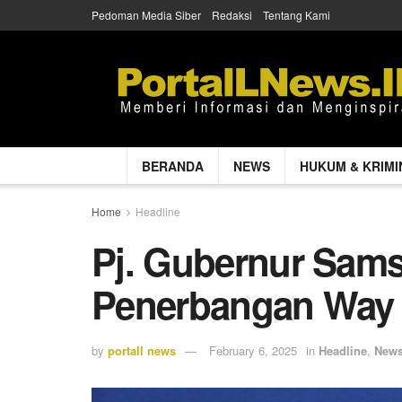
Pedoman Media Siber
Redaksi
Tentang Kami
BERANDA
NEWS
HUKUM & KRIMI
Home
Headline
Pj. Gubernur Sam
Penerbangan Way 
by
portall news
February 6, 2025
in
Headline
,
New