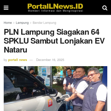
Home
Lampung
Bandar Lampung
PLN Lampung Siagakan 64
SPKLU Sambut Lonjakan EV
Nataru
by
portall news
December 16, 2025