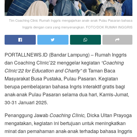
Tim Coaching Clinic Rumah Inggris mengajarkan anak-anak Pulau Pasaran bahasa
Inggris dengan cara yang menyenangkan. FOTO/DOK RUMAH INGGRIS
PORTALLNEWS.ID (Bandar Lampung) – Rumah Inggris
dan Coaching Clinic’22 menggelar kegiatan
“Coaching
Clinic’22 for Education and Charity”
di Taman Baca
Masyarakat Busa Pustaka, Pulau Pasaran. Kegiatan
berupa pembelajaran bahasa Ingris interaktif gratis bagi
anak-anak Pulau Pasaran selama dua hari, Kamis-Jumat,
30-31 Januari 2025.
Penanggung Jawab
Coaching Clinic,
Dicka Ultan Prayoga
mengatakan, kegiatan ini bertujuan untuk meningkatkan
minat dan pemahaman anak-anak terhadap bahasa Inggris