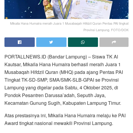
Mikaila Hana Humaira meraih Juara 1 Musabaqah Hifdzil Quran Pentas PAI tingkat
Provinsi Lampung. FOTO/DOK
PORTALLNEWS.ID (Bandar Lampung) – Siswa TK Al
Kautsar, Mikaila Hana Humaira berhasil meraih Juara 1
Musabaqah Hifdzil Quran (MHQ) pada ajang Pentas PAI
Tingkat TK-SD-SMP, SMA/SMK-SLB-GPAI se Provinsi
Lampung yang digelar pada Sabtu, 4 Oktober 2025, di
Pondok Pesantren Darussa’adah, Seputih Jaya,
Kecamatan Gunung Sugih, Kabupaten Lampung Timur.
Atas prestasinya ini, Mikaila Hana Humaira melaju ke PAI
Award tingkat nasional mewakili Provinsi Lampung.