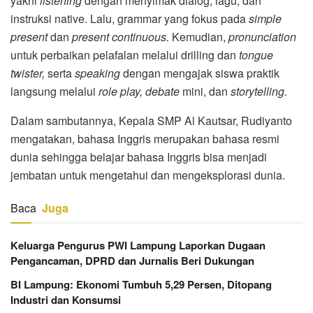
yakni
l
istening
dengan menyimak dialog, lagu, dan
instruksi native. Lalu, grammar yang fokus pada
simple
present
dan
present continuous.
Kemudian,
pronunciation
untuk perbaikan pelafalan melalui drilling dan
tongue
twister,
serta
speaking
dengan mengajak siswa praktik
langsung melalui
role play, debate
mini, dan
storytelling.
Dalam sambutannya, Kepala SMP Al Kautsar, Rudiyanto
mengatakan, bahasa Inggris merupakan bahasa resmi
dunia sehingga belajar bahasa Inggris bisa menjadi
jembatan untuk mengetahui dan mengeksplorasi dunia.
Baca
Juga
Keluarga Pengurus PWI Lampung Laporkan Dugaan
Pengancaman, DPRD dan Jurnalis Beri Dukungan
BI Lampung: Ekonomi Tumbuh 5,29 Persen, Ditopang
Industri dan Konsumsi