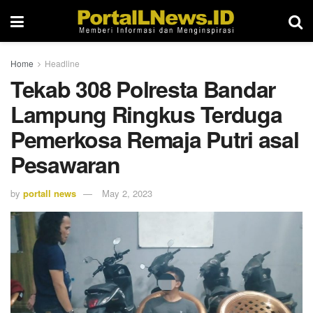
Home
Headline
Tekab 308 Polresta Bandar
Lampung Ringkus Terduga
Pemerkosa Remaja Putri asal
Pesawaran
by
portall news
May 2, 2023