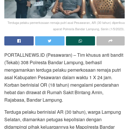
Terduga pelaku pemerkosaan remaja putri asal Pesawaran, AR (30 tahun) diperiksa
aparat Polresta Bandar Lampung, Senin (1/5/2023).
PORTALLNEWS.ID (Pesawaran) – Tim khusus anti bandit
(Tekab) 308 Polresta Bandar Lampung, berhasil
mengamankan terduga pelaku pemerkosaan remaja putri
asal Kabupaten Pesawaran dalam waktu 1 X 24 jam.
Korban berinisial OR (18 tahun) mengalami pendarahan
hebat dan dirawat di Rumah Sakit Bintang Amin,
Rajabasa, Bandar Lampung.
Terduga pelaku berinisial AR (30 tahun), warga Lampung
Selatan, diamankan petugas kepolisian dengan
didampingi pihak keluargannya ke Mapolresta Bandar