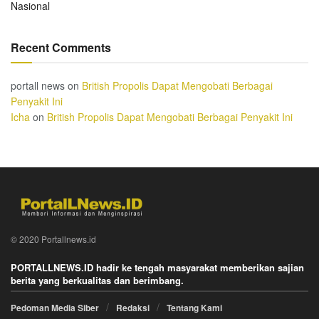
Nasional
Recent Comments
portall news
on
British Propolis Dapat Mengobati Berbagai
Penyakit Ini
Icha
on
British Propolis Dapat Mengobati Berbagai Penyakit Ini
© 2020 Portallnews.id
PORTALLNEWS.ID hadir ke tengah masyarakat memberikan sajian
berita yang berkualitas dan berimbang.
Pedoman Media Siber
Redaksi
Tentang Kami