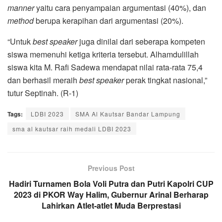
manner
yaitu cara penyampaian argumentasi (40%), dan
method
berupa kerapihan dari argumentasi (20%).
“Untuk
best speaker
juga dinilai dari seberapa kompeten
siswa memenuhi ketiga kriteria tersebut. Alhamdulillah
siswa kita M. Rafi Sadewa mendapat nilai rata-rata 75,4
dan berhasil meraih
best speaker
perak tingkat nasional,”
tutur Septinah. (R-1)
Tags:
LDBI 2023
SMA Al Kautsar Bandar Lampung
sma al kautsar raih medali LDBI 2023
Previous Post
Hadiri Turnamen Bola Voli Putra dan Putri Kapolri CUP
2023 di PKOR Way Halim, Gubernur Arinal Berharap
Lahirkan Atlet-atlet Muda Berprestasi