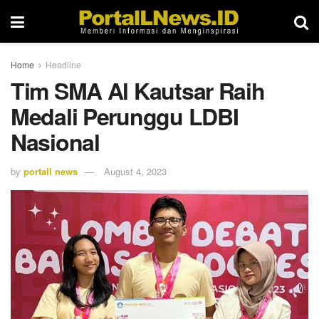
Home
Headline
Tim SMA Al Kautsar Raih
Medali Perunggu LDBI
Nasional
by
portall news
August 4, 2023