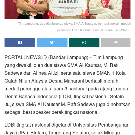
Tim Lampung, dua diantaranya siswa SMA Al Kautsar, berhasil meraih medali
perunggu LDBI tingkat nasional, Jumat (4/7/2023).
PORTALLNEWS.ID (Bandar Lampung) – Tim Lampung
yang diwakili oleh dua siswa SMA Al Kautsar, M. Rafi
Sadewa dan Alinea Aftizi, serta satu siswa SMAN 1 Kota
Gajah Niluh Alaysia Desna Maharani berhasil meraih
medali perunggu atau juara 3 nasional pada ajang Lomba
Debat Bahasa Indonesia (LDBI) tingkat nasional. Selain
itu, siswa SMA Al Kautsar M. Rafi Sadewa juga dinobatkan
sebagai best speaker perak tingkat nasional.
LDBI tingkat nasional digelar di Universitas Pembangunan
Jaya (UPJ), Bintaro, Tangerang Selatan, sejak Minggu