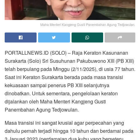
Maha Menteri Kangjeng Gusti Panembahan Agung Tedjowulan.
PORTALLNEWS.ID (SOLO) – Raja Keraton Kasunanan
Surakarta (Solo) Sri Susuhunan Pakubuwono XIII (PB XIII)
telah berpulang pada Minggu (2/11/2025), di usia 77 tahun.
Saat ini Keraton Surakarta berada pada masa transisi
kekuasaan sampai penerus PB XIII selanjutnya
dinobatkan. Untuk sementara, pengelolaan keraton
dijalankan oleh Maha Menteri Kangjeng Gusti
Panembahan Agung Tedjowulan.
Masa transisi ini sangat krusial agar perpecahan yang
dahulu pernah terjadi hingga 10 tahun dan berdamai pada
3 Januari 2023 (perdamaian dua kubu yang berseteru