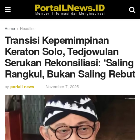
Home
Headline
Transisi Kepemimpinan
Keraton Solo, Tedjowulan
Serukan Rekonsiliasi: ‘Saling
Rangkul, Bukan Saling Rebut
by
portall news
November 7, 2025