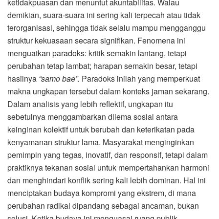
ketidakpuasan dan menuntut akuntabilitas. Walau
demikian, suara-suara ini sering kali terpecah atau tidak
terorganisasi, sehingga tidak selalu mampu mengganggu
struktur kekuasaan secara signifikan. Fenomena ini
menguatkan paradoks: kritik semakin lantang, tetapi
perubahan tetap lambat; harapan semakin besar, tetapi
hasilnya
“samo bae”.
Paradoks inilah yang memperkuat
makna ungkapan tersebut dalam konteks jaman sekarang.
Dalam analisis yang lebih reflektif, ungkapan itu
sebetulnya menggambarkan dilema sosial antara
keinginan kolektif untuk berubah dan keterikatan pada
kenyamanan struktur lama. Masyarakat menginginkan
pemimpin yang tegas, inovatif, dan responsif, tetapi dalam
praktiknya tekanan sosial untuk mempertahankan harmoni
dan menghindari konflik sering kali lebih dominan. Hal ini
menciptakan budaya kompromi yang ekstrem, di mana
perubahan radikal dipandang sebagai ancaman, bukan
solusi. Ketika budaya ini menguasai ruang publik,