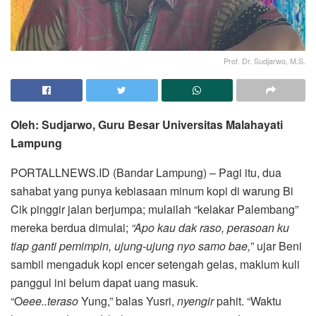
Prof. Dr. Sudjarwo, M.S.
Oleh: Sudjarwo, Guru Besar Universitas Malahayati
Lampung
PORTALLNEWS.ID (Bandar Lampung) – Pagi itu, dua
sahabat yang punya kebiasaan minum kopi di warung Bi
Cik pinggir jalan berjumpa; mulailah “kelakar Palembang”
mereka berdua dimulai;
“Apo kau dak raso,
perasoan ku
tiap ganti pemimpin, ujung-ujung nyo samo
bae,
” ujar Beni
sambil mengaduk kopi encer setengah gelas, maklum kuli
panggul ini belum dapat uang masuk.
“O
eee..teraso
Yung,” balas Yusri,
nyengir
pahit. “Waktu