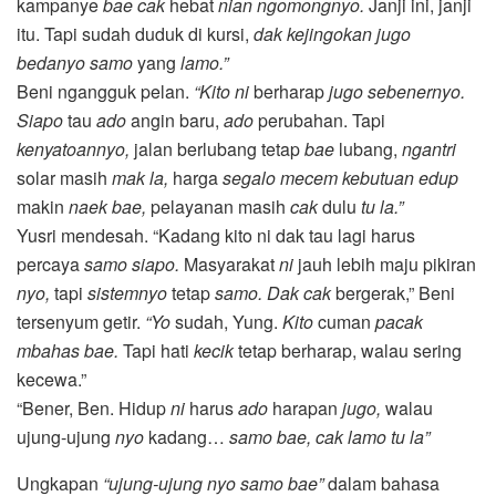
kampanye
bae cak
hebat
nian ngomongnyo.
Janji ini, janji
itu. Tapi sudah duduk di kursi,
dak kejingokan jugo
bedanyo samo
yang
lamo.”
Beni ngangguk pelan.
“Kito ni
berharap
jugo sebenernyo.
Siapo
tau
ado
angin baru,
ado
perubahan. Tapi
kenyatoannyo,
jalan berlubang tetap
bae
lubang,
ngantri
solar masih
mak la,
harga
segalo mecem kebutuan edup
makin
naek bae,
pelayanan masih
cak
dulu
tu la.”
Yusri mendesah. “Kadang kito ni dak tau lagi harus
percaya
samo siapo.
Masyarakat
ni
jauh lebih maju pikiran
nyo,
tapi
sistemnyo
tetap
samo. Dak cak
bergerak,” Beni
tersenyum getir.
“Yo
sudah, Yung.
Kito
cuman
pacak
mbahas bae.
Tapi hati
kecik
tetap berharap, walau sering
kecewa.”
“Bener, Ben. Hidup
ni
harus
ado
harapan
jugo,
walau
ujung-ujung
nyo
kadang…
samo bae, cak lamo tu la”
Ungkapan
“ujung-ujung nyo samo bae”
dalam bahasa