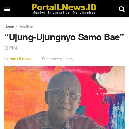
Home
Headline
“Ujung-Ujungnyo Samo Bae”
OPINI
by
portall news
December 8, 2025