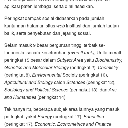
aplikasi paten lembaga, serta dihilirisasikan.
Peringkat dampak sosial didasarkan pada jumlah
kunjungan halaman situs
web
institusi dan jumlah tautan
balik, serta penyebutan dari jejaring sosial.
Selain masuk 9 besar perguruan tinggi terbaik se-
Indonesia, secara keseluruhan
(overall rank),
Unila meraih
peringkat 15 besar dalam
Subject Area
yaitu
Biochemistry,
Genetics and Molecular Biology
(peringkat 2),
Chemistry
(peringkat 8),
Environmental
Society (peringkat 10),
Agricultural and Biology
calon
Sciences
(peringkat 12),
Sociology and Political Science
(peringkat 13), dan
Arts
and Humanities
(peringkat 14).
Tak hanya itu, beberapa subjek area lainnya yang masuk
peringkat, yakni
Energy
(peringkat 17),
Education
(peringkat 17),
Economic, Econometrics and Finance