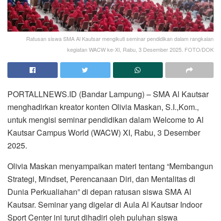
Ratusan siswa SMA Al Kautsar mengikuti seminar pendidikan dalam rangkaian
kegiatan WACW ke-XI, Rabu, 3 Desember 2025. FOTO/DOK
PORTALLNEWS.ID (Bandar Lampung) – SMA Al Kautsar
menghadirkan kreator konten Olivia Maskan, S.I.,Kom.,
untuk mengisi seminar pendidikan dalam Welcome to Al
Kautsar Campus World (WACW) XI, Rabu, 3 Desember
2025.
Olivia Maskan menyampaikan materi tentang “Membangun
Strategi, Mindset, Perencanaan Diri, dan Mentalitas di
Dunia Perkualiahan” di depan ratusan siswa SMA Al
Kautsar. Seminar yang digelar di Aula Al Kautsar Indoor
Sport Center ini turut dihadiri oleh puluhan siswa