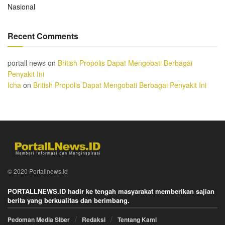
Nasional
Recent Comments
portall news
on
British Propolis Dapat Mengobati Berbagai
Penyakit Ini
Icha
on
British Propolis Dapat Mengobati Berbagai Penyakit Ini
© 2020 Portallnews.id
PORTALLNEWS.ID hadir ke tengah masyarakat memberikan sajian
berita yang berkualitas dan berimbang.
Pedoman Media Siber
Redaksi
Tentang Kami