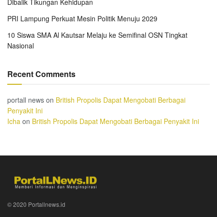
Dibalik Tikungan Kehidupan
PRI Lampung Perkuat Mesin Politik Menuju 2029
10 Siswa SMA Al Kautsar Melaju ke Semifinal OSN Tingkat
Nasional
Recent Comments
portall news
on
British Propolis Dapat Mengobati Berbagai
Penyakit Ini
Icha
on
British Propolis Dapat Mengobati Berbagai Penyakit Ini
© 2020 Portallnews.id