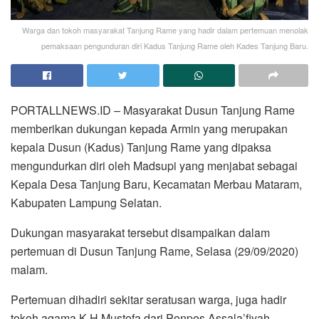
Warga dan tokoh masyarakat Tanjung Rame yang hadir dalam pertemuan menolak
pemaksaan pengunduran diri Kadus Tanjung Rame oleh Kades Tanjung Baru.
PORTALLNEWS.ID – Masyarakat Dusun Tanjung Rame
memberikan dukungan kepada Armin yang merupakan
kepala Dusun (Kadus) Tanjung Rame yang dipaksa
mengundurkan diri oleh Madsupi yang menjabat sebagai
Kepala Desa Tanjung Baru, Kecamatan Merbau Mataram,
Kabupaten Lampung Selatan.
Dukungan masyarakat tersebut disampaikan dalam
pertemuan di Dusun Tanjung Rame, Selasa (29/09/2020)
malam.
Pertemuan dihadiri sekitar seratusan warga, juga hadir
tokoh agama K.H Mustofa dari Ponpes Assala’fiyah,