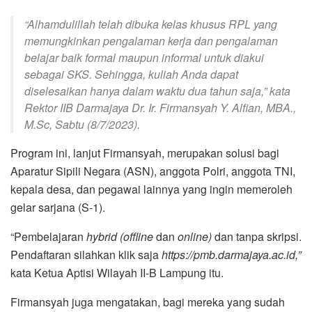
“Alhamdulillah telah dibuka kelas khusus RPL yang
memungkinkan pengalaman kerja dan pengalaman
belajar baik formal maupun informal untuk diakui
sebagai SKS. Sehingga, kuliah Anda dapat
diselesaikan hanya dalam waktu dua tahun saja,” kata
Rektor IIB Darmajaya Dr. Ir. Firmansyah Y. Alfian, MBA.,
M.Sc, Sabtu (8/7/2023).
Program ini, lanjut Firmansyah, merupakan solusi bagi
Aparatur Sipili Negara (ASN), anggota Polri, anggota TNI,
kepala desa, dan pegawai lainnya yang ingin memeroleh
gelar sarjana (S-1).
“Pembelajaran
hybrid (offline
dan
online)
dan tanpa skripsi.
Pendaftaran silahkan klik saja
https://pmb.darmajaya.ac.id,”
kata Ketua Aptisi Wilayah II-B Lampung itu.
Firmansyah juga mengatakan, bagi mereka yang sudah