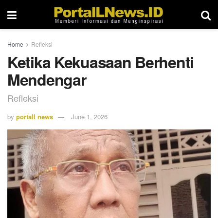
Home
Refleksi
Ketika Kekuasaan Berhenti
Mendengar
Refleksi
by
portall news
June 1, 2026