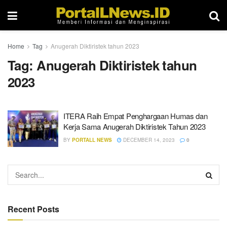
Home
Tag
Anugerah Diktiristek tahun 2023
Tag:
Anugerah Diktiristek tahun
2023
ITERA Raih Empat Penghargaan Humas dan
Kerja Sama Anugerah Diktiristek Tahun 2023
BY
PORTALL NEWS
DECEMBER 14, 2023
0
Recent Posts