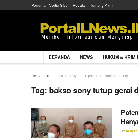
Pedoman Media Siber
Redaksi
Tentang Kami
BERANDA
NEWS
HUKUM & KRIMI
Home
Tag
bakso sony tutup gerai di bandar lampung
Tag:
bakso sony tutup gerai 
Poten
Hanya
BY
PORTA