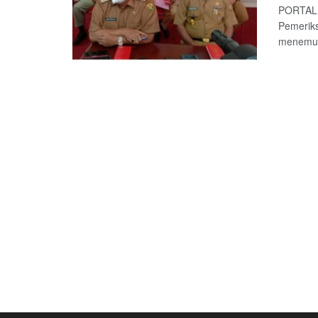
PORTALL
Pemerik
menemuka