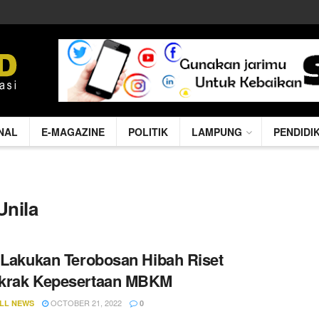
NAL
E-MAGAZINE
POLITIK
LAMPUNG
PENDIDI
Unila
 Lakukan Terobosan Hibah Riset
krak Kepesertaan MBKM
OCTOBER 21, 2022
LL NEWS
0