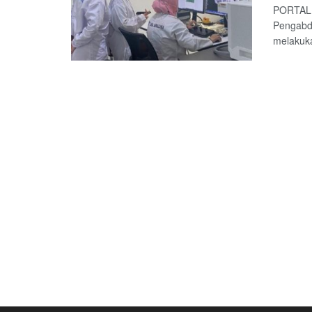
PORTALL
Pengabdi
melakuka