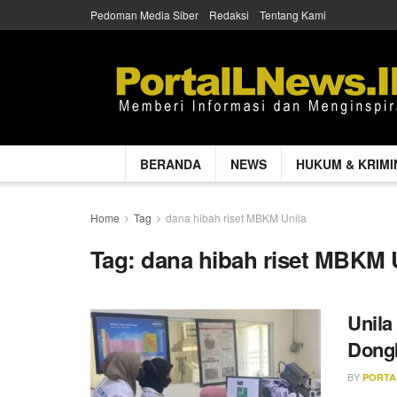
Pedoman Media Siber
Redaksi
Tentang Kami
BERANDA
NEWS
HUKUM & KRIMI
Home
Tag
dana hibah riset MBKM Unila
Tag:
dana hibah riset MBKM 
Unila
Dong
BY
PORTA