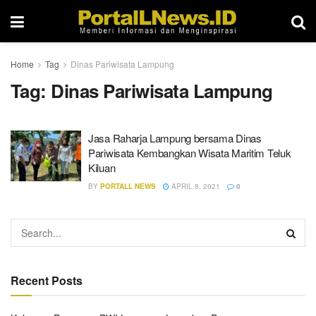
Home
Tag
Dinas Pariwisata Lampung
Tag:
Dinas Pariwisata Lampung
Jasa Raharja Lampung bersama Dinas
Pariwisata Kembangkan Wisata Maritim Teluk
Kiluan
BY
PORTALL NEWS
APRIL 8, 2021
0
Recent Posts