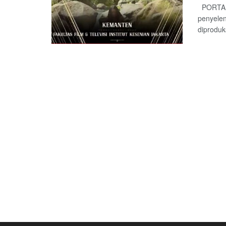
PORTALL
penyelen
diproduks