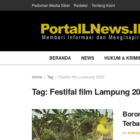
Pedoman Media Siber
Redaksi
Tentang Kami
BERANDA
NEWS
HUKUM & KRIMI
Home
Tag
Festifal film Lampung 2020
Tag:
Festifal film Lampung 2
Boron
Terba
BY
PORTA