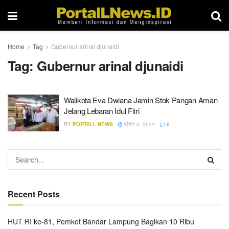
Home
Tag
Gubernur arinal djunaidi
Tag:
Gubernur arinal djunaidi
Walikota Eva Dwiana Jamin Stok Pangan Aman
Jelang Lebaran Idul Fitri
BY
PORTALL NEWS
MAY 5, 2021
0
Recent Posts
HUT RI ke-81, Pemkot Bandar Lampung Bagikan 10 Ribu