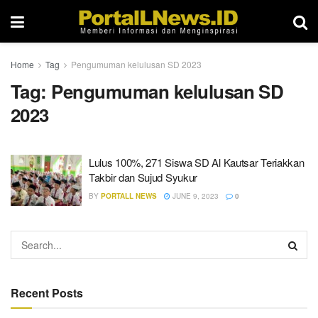
Home
Tag
Pengumuman kelulusan SD 2023
Tag:
Pengumuman kelulusan SD
2023
Lulus 100%, 271 Siswa SD Al Kautsar Teriakkan
Takbir dan Sujud Syukur
BY
PORTALL NEWS
JUNE 9, 2023
0
Recent Posts