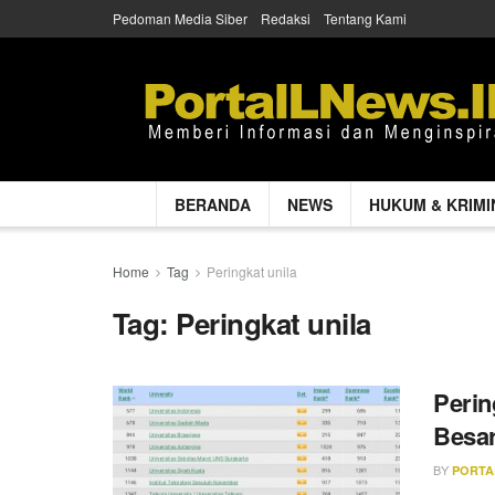
Pedoman Media Siber
Redaksi
Tentang Kami
BERANDA
NEWS
HUKUM & KRIMI
Home
Tag
Peringkat unila
Tag:
Peringkat unila
Perin
Besar
BY
PORTA