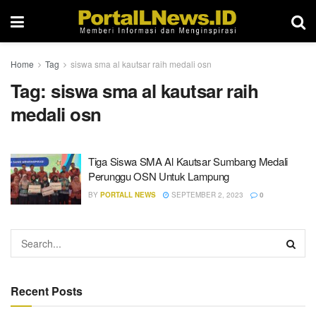
Home
Tag
siswa sma al kautsar raih medali osn
Tag:
siswa sma al kautsar raih
medali osn
Tiga Siswa SMA Al Kautsar Sumbang Medali
Perunggu OSN Untuk Lampung
BY
PORTALL NEWS
SEPTEMBER 2, 2023
0
Recent Posts