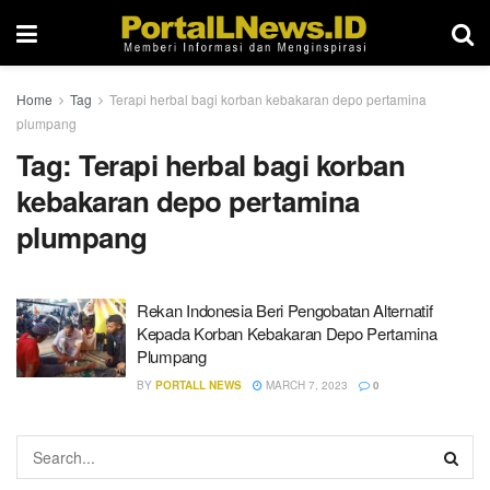
Home
Tag
Terapi herbal bagi korban kebakaran depo pertamina
plumpang
Tag:
Terapi herbal bagi korban
kebakaran depo pertamina
plumpang
Rekan Indonesia Beri Pengobatan Alternatif
Kepada Korban Kebakaran Depo Pertamina
Plumpang
BY
PORTALL NEWS
MARCH 7, 2023
0