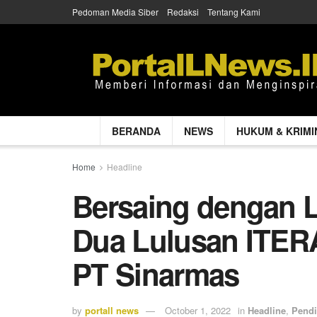
Pedoman Media Siber
Redaksi
Tentang Kami
BERANDA
NEWS
HUKUM & KRIMI
Home
Headline
Bersaing dengan 
Dua Lulusan ITERA
PT Sinarmas
by
portall news
October 1, 2022
in
Headline
,
Pendi