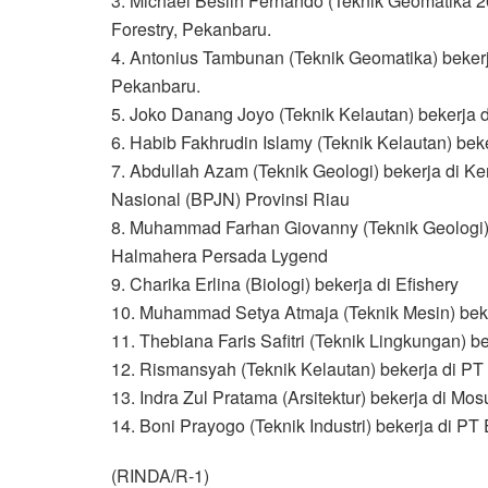
3. Michael Beslin Fernando (Teknik Geomatika 2
Forestry, Pekanbaru.
4. Antonius Tambunan (Teknik Geomatika) bekerj
Pekanbaru.
5. Joko Danang Joyo (Teknik Kelautan) bekerja d
6. Habib Fakhrudin Islamy (Teknik Kelautan) be
7. Abdullah Azam (Teknik Geologi) bekerja di 
Nasional (BPJN) Provinsi Riau
8. Muhammad Farhan Giovanny (Teknik Geologi) 
Halmahera Persada Lygend
9. Charika Erlina (Biologi) bekerja di Efishery
10. Muhammad Setya Atmaja (Teknik Mesin) beke
11. Thebiana Faris Safitri (Teknik Lingkungan) b
12. Rismansyah (Teknik Kelautan) bekerja di PT
13. Indra Zul Pratama (Arsitektur) bekerja di Mo
14. Boni Prayogo (Teknik Industri) bekerja di PT
(RINDA/R-1)