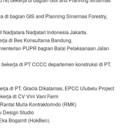
018) bekerja di bagian GIS and Planning Sinarmas
a di bagian GIS and Planning Sinarmas Forestry,
i Nadjatara Nadjatari Indonesia Jakarta.
kerja di Bes Konsultama Bandung.
Kementerian PUPR bagian Balai Pelaksanaan Jalan
bekerja di PT CCCC departemen konstruksi di PT.
rja di PT. Gracia Dikatamas, EPCC Ulubelu Project
ekerja di CV Vini Vani Farm
 Rantai Mulia Kontraktorindo (RMK)
su Design Studio
 Eka Bogainti (HokBen).