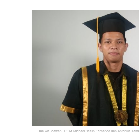
Dua wisudawan ITERA Michael Beslin Fernando dan Antonius Tambun