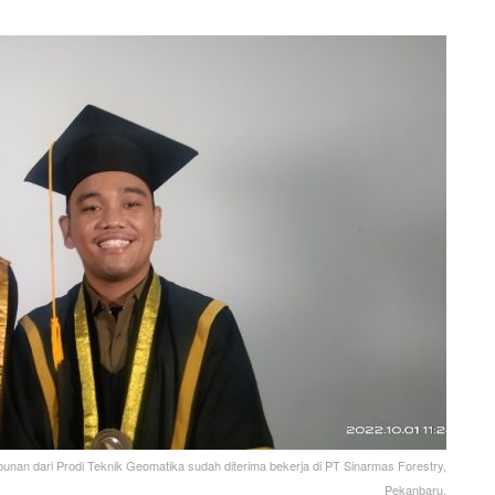
an dari Prodi Teknik Geomatika sudah diterima bekerja di PT Sinarmas Forestry,
Pekanbaru.