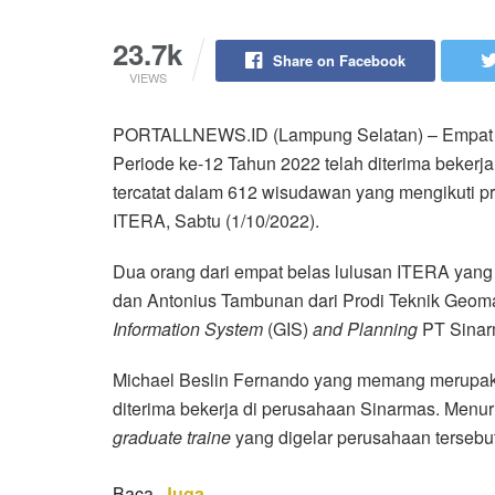
23.7k
Share on Facebook
VIEWS
PORTALLNEWS.ID (Lampung Selatan) – Empat be
Periode ke-12 Tahun 2022 telah diterima bekerja
tercatat dalam 612 wisudawan yang mengikuti p
ITERA, Sabtu (1/10/2022).
Dua orang dari empat belas lulusan ITERA yang 
dan Antonius Tambunan dari Prodi Teknik Geoma
Information System
(GIS)
and Planning
PT Sinarm
Michael Beslin Fernando yang memang merupak
diterima bekerja di perusahaan Sinarmas. Menuru
graduate traine
yang digelar perusahaan tersebu
Baca
Juga