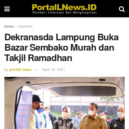
Home
Headline
Dekranasda Lampung Buka
Bazar Sembako Murah dan
Takjil Ramadhan
by
portall news
April 19, 2021