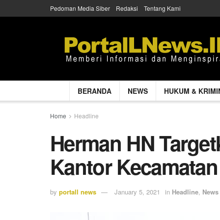
Pedoman Media Siber
Redaksi
Tentang Kami
BERANDA
NEWS
HUKUM & KRIMI
Home
Headline
Herman HN Targe
Kantor Kecamatan 
by
portall news
January 5, 2021
in
Headline
,
News