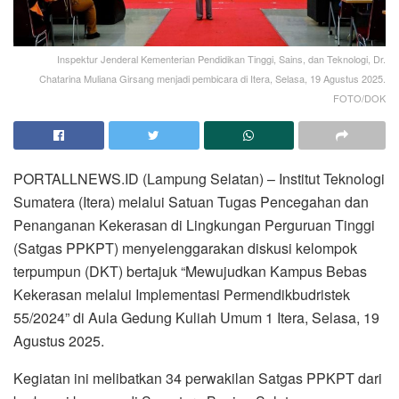
Inspektur Jenderal Kementerian Pendidikan Tinggi, Sains, dan Teknologi, Dr.
Chatarina Muliana Girsang menjadi pembicara di Itera, Selasa, 19 Agustus 2025.
FOTO/DOK
PORTALLNEWS.ID (Lampung Selatan) – Institut Teknologi
Sumatera (Itera) melalui Satuan Tugas Pencegahan dan
Penanganan Kekerasan di Lingkungan Perguruan Tinggi
(Satgas PPKPT) menyelenggarakan diskusi kelompok
terpumpun (DKT) bertajuk “Mewujudkan Kampus Bebas
Kekerasan melalui Implementasi Permendikbudristek
55/2024” di Aula Gedung Kuliah Umum 1 Itera, Selasa, 19
Agustus 2025.
Kegiatan ini melibatkan 34 perwakilan Satgas PPKPT dari