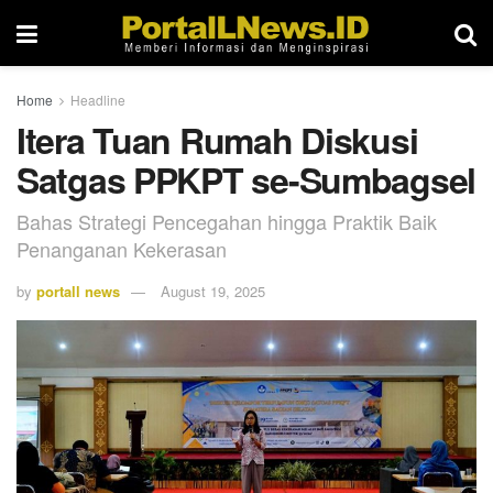
Home
Headline
Itera Tuan Rumah Diskusi
Satgas PPKPT se-Sumbagsel
Bahas Strategi Pencegahan hingga Praktik Baik
Penanganan Kekerasan
by
portall news
August 19, 2025