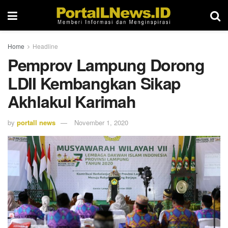
Home
Headline
Pemprov Lampung Dorong
LDII Kembangkan Sikap
Akhlakul Karimah
by
portall news
November 1, 2020