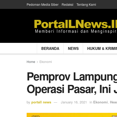
Pedoman Media Siber
Redaksi
Tentang Kami
BERANDA
NEWS
HUKUM & KRIMI
Home
Ekonomi
Pemprov Lampung,
Operasi Pasar, Ini
by
portall news
January 16, 2021
in
Ekonomi
,
Head