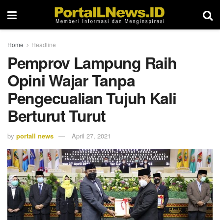
Home
Headline
Pemprov Lampung Raih
Opini Wajar Tanpa
Pengecualian Tujuh Kali
Berturut Turut
by
portall news
April 27, 2021