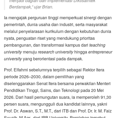
menjadi bagian dari implementasi Diktisaintek
Berdampak,” ujar Brian.
Ia mengajak perguruan tinggi memperkuat sinergi dengan
pemerintah, dunia usaha dan industri, serta masyarakat
melalui penyelarasan kurikulum dengan kebutuhan dunia
nyata, penguatan riset yang mendukung prioritas
pembangunan, dan transformasi kampus dari
teaching
university
menuju
research university
hingga
entrepreneur
university
yang berorientasi pada dampak.
Prof. Elfahmi sebelumnya terpilih sebagai Rektor Itera
periode 2026–2030, dalam pemilihan yang
diselenggarakan Senat Itera bersama perwakilan Menteri
Pendidikan Tinggi, Sains, dan Teknologi pada 20 Mei
2026. Dari hasil pemungutan suara, ia memperoleh 91,30
persen suara, mengungguli dua kandidat lainnya, yakni
Prof. Dr. Aswan, S.T., M.T., dari ITB dan Prof. Dr. Ir. M. Faiz
Syuaib, M.Agr., dari IPB University. Perolehan tersebut