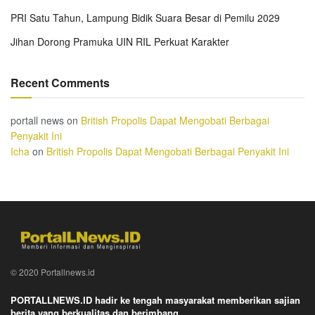
PRI Satu Tahun, Lampung Bidik Suara Besar di Pemilu 2029
Jihan Dorong Pramuka UIN RIL Perkuat Karakter
Recent Comments
portall news
on
British Propolis Dapat Mengobati Berbagai
Penyakit Ini
Icha
on
British Propolis Dapat Mengobati Berbagai Penyakit Ini
© 2020 Portallnews.id
PORTALLNEWS.ID hadir ke tengah masyarakat memberikan sajian
berita yang berkualitas dan berimbang.