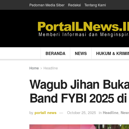
Pedoman Media Siber
Redaksi
Tentang Kami
BERANDA
NEWS
HUKUM & KRIMI
Home
Headline
Wagub Jihan Buka
Band FYBI 2025 d
by
portall news
October 25, 2025
in
Headline
,
New