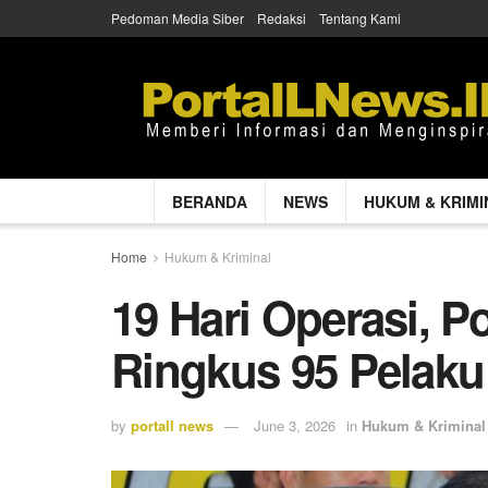
Pedoman Media Siber
Redaksi
Tentang Kami
BERANDA
NEWS
HUKUM & KRIMI
Home
Hukum & Kriminal
19 Hari Operasi, 
Ringkus 95 Pelaku
by
portall news
June 3, 2026
in
Hukum & Kriminal