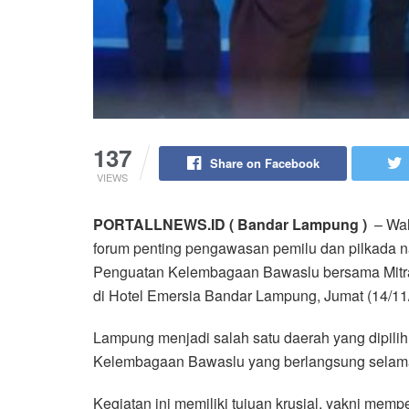
137
Share on Facebook
VIEWS
PORTALLNEWS.ID ( Bandar Lampung )
– Wal
forum penting pengawasan pemilu dan pilkada na
Penguatan Kelembagaan Bawaslu bersama Mitr
di Hotel Emersia Bandar Lampung, Jumat (14/11
Lampung menjadi salah satu daerah yang dipili
Kelembagaan Bawaslu yang berlangsung selama t
Kegiatan ini memiliki tujuan krusial, yakni mem