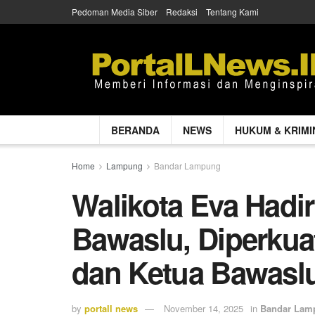
Pedoman Media Siber
Redaksi
Tentang Kami
BERANDA
NEWS
HUKUM & KRIMI
Home
Lampung
Bandar Lampung
Walikota Eva Hadir
Bawaslu, Diperkua
dan Ketua Bawaslu
by
portall news
November 14, 2025
in
Bandar Lam