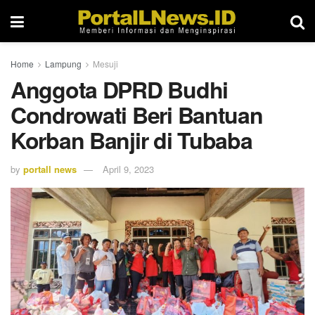
Home
Lampung
Mesuji
Anggota DPRD Budhi
Condrowati Beri Bantuan
Korban Banjir di Tubaba
by
portall news
April 9, 2023