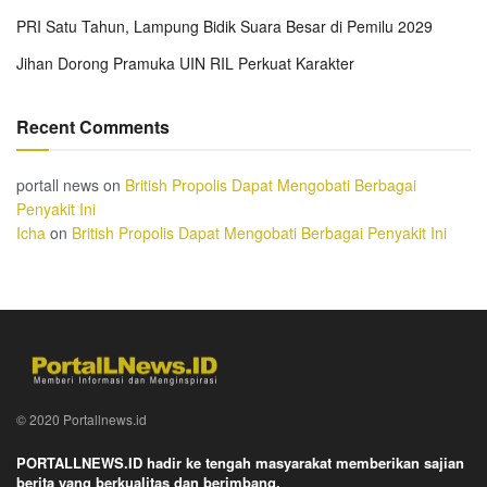
PRI Satu Tahun, Lampung Bidik Suara Besar di Pemilu 2029
Jihan Dorong Pramuka UIN RIL Perkuat Karakter
Recent Comments
portall news
on
British Propolis Dapat Mengobati Berbagai
Penyakit Ini
Icha
on
British Propolis Dapat Mengobati Berbagai Penyakit Ini
© 2020 Portallnews.id
PORTALLNEWS.ID hadir ke tengah masyarakat memberikan sajian
berita yang berkualitas dan berimbang.