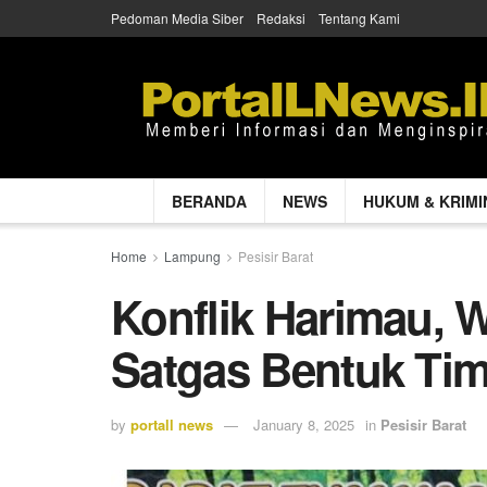
Pedoman Media Siber
Redaksi
Tentang Kami
BERANDA
NEWS
HUKUM & KRIMI
Home
Lampung
Pesisir Barat
Konflik Harimau, W
Satgas Bentuk Ti
by
portall news
January 8, 2025
in
Pesisir Barat