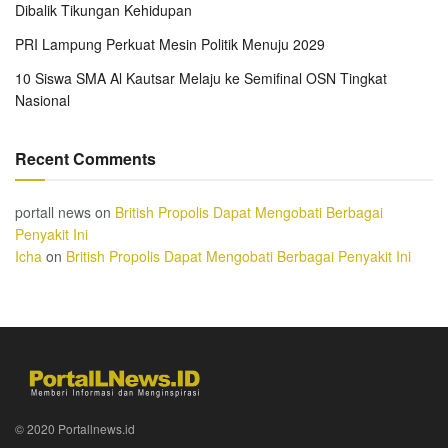
Dibalik Tikungan Kehidupan
PRI Lampung Perkuat Mesin Politik Menuju 2029
10 Siswa SMA Al Kautsar Melaju ke Semifinal OSN Tingkat
Nasional
Recent Comments
portall news
on
British Propolis Dapat Mengobati Berbagai
Penyakit Ini
Icha
on
British Propolis Dapat Mengobati Berbagai Penyakit Ini
© 2020 Portallnews.id