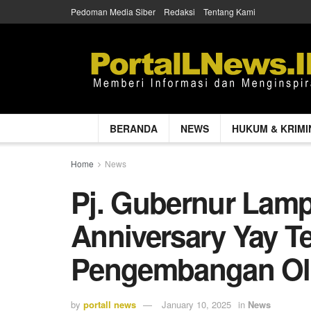
Pedoman Media Siber
Redaksi
Tentang Kami
BERANDA
NEWS
HUKUM & KRIMI
Home
News
Pj. Gubernur Lam
Anniversary Yay T
Pengembangan Ol
by
portall news
January 10, 2025
in
News