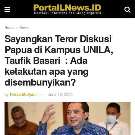
Home
News
Sayangkan Teror Diskusi
Papua di Kampus UNILA,
Taufik Basari : Ada
ketakutan apa yang
disembunyikan?
by
Rinda Mulyani
June 16, 2020