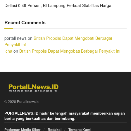
Deflasi 0,49 Persen, BI Lampung Perkuat Stabilitas Harga
Recent Comments
portall news
on
British Propolis Dapat Mengobati Berbagai
Penyakit Ini
Icha
on
British Propolis Dapat Mengobati Berbagai Penyakit Ini
© 2020 Portallnews.id
PORTALLNEWS.ID hadir ke tengah masyarakat memberikan sajian
berita yang berkualitas dan berimbang.
Pedoman Media Siber
Redaksi
Tentang Kami