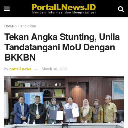
Home
Pendidikan
Tekan Angka Stunting, Unila
Tandatangani MoU Dengan
BKKBN
by
portall news
March 13, 2023