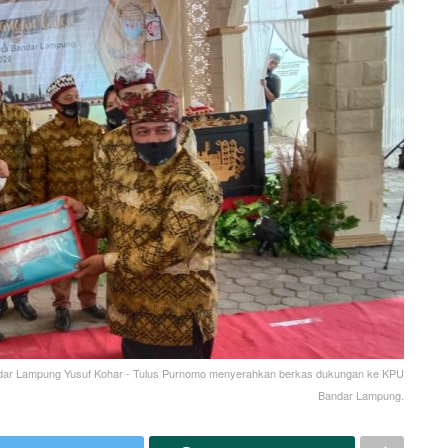
andar Lampung Yusuf Kohar - Tulus Purnomo menyerahkan berkas dukungan ke KPU
Bandar Lampung.