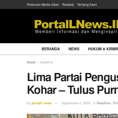
Pedoman Media Siber
Redaksi
Tentang Kami
BERANDA
NEWS
HUKUM & KRIMI
Home
Headline
Lima Partai Pengu
Kohar – Tulus Pu
by
portall news
September 4, 2020
in
Headline
,
Pol