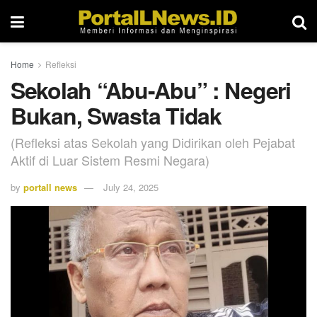
Home
Refleksi
Sekolah “Abu-Abu” : Negeri
Bukan, Swasta Tidak
(Refleksi atas Sekolah yang Didirikan oleh Pejabat
Aktif di Luar Sistem Resmi Negara)
by
portall news
July 24, 2025