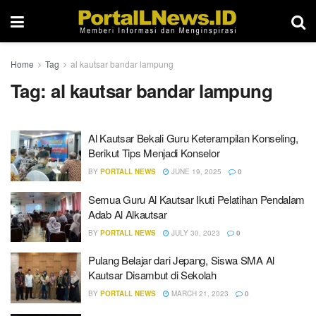
Home
Tag
al kautsar bandar lampung
Tag:
al kautsar bandar lampung
Al Kautsar Bekali Guru Keterampilan Konseling,
Berikut Tips Menjadi Konselor
BY
PORTALL NEWS
JUNE 19, 2025
0
Semua Guru Al Kautsar Ikuti Pelatihan Pendalam
Adab Al Alkautsar
BY
PORTALL NEWS
JULY 30, 2023
0
Pulang Belajar dari Jepang, Siswa SMA Al
Kautsar Disambut di Sekolah
BY
PORTALL NEWS
MARCH 21, 2023
0