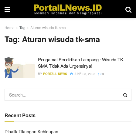
Home
Tag
Aturan wisuda tk-sma
Tag:
Aturan wisuda tk-sma
Pengamat Pendidikan Lampung : Wisuda TK-
SMA Tidak Ada Urgensinya!
BY
PORTALL NEWS
JUNE 23, 2023
0
Recent Posts
Dibalik Tikungan Kehidupan